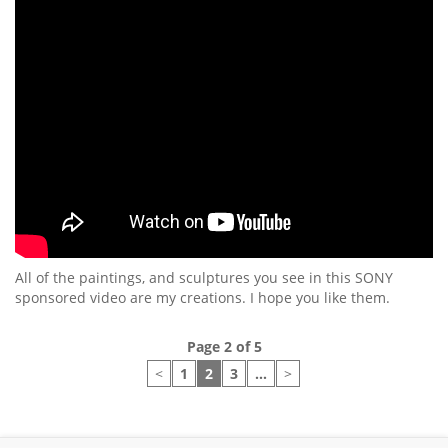
All of the paintings, and sculptures you see in this SONY
sponsored video are my creations. I hope you like them.
Page 2 of 5
<
1
2
3
…
>