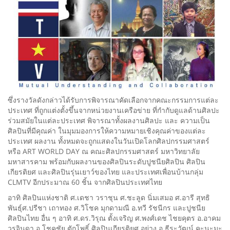
ซึ่งรางวัลดังกล่าวได้รับการพิจารณาคัดเลือกจากคณะกรรมการแต่ละ
ประเทศ ที่ถูกแต่งตั้งขึ้นจากหน่วยงานเครือข่าย ที่กำกับดูแลด้านศิลปะ
ร่วมสมัยในแต่ละประเทศ พิจารณาทั้งผลงานศิลปะ และ ความเป็น
ศิลปินที่มีคุณค่า ในมุมมองการให้ความหมายเชิงคุณค่าของแต่ละ
ประเทศ ผลงาน ทั้งหมดจะถูกแสดงในวันเปิดโลกศิลปกรรมศาสตร์
หรือ ART WORLD DAY ณ คณะศิลปกรรมศาสตร์ มหาวิทยาลัย
มหาสารคาม พร้อมกับผลงานของศิลปินระดับปูชนียศิลปิน ศิลปิน
เกียรติยศ และศิลปินรุ่นเยาว์ของไทย และประเทศเพื่อนบ้านกลุ่ม
CLMTV อีกประมาณ 60 ชิ้น จากศิลปินประเทศไทย
อาทิ ศิลปินแห่งชาติ ศ.เดชา วราชุน ศ.ชะลูด นิ่มเสมอ ศ.อารี สุทธิ
พันธุ์ศ.ปรีชา เถาทอง ศ.วิโชค มุกดามณี อ.ทวี รัชนีกร และปูชนีย
ศิลปินไทย อื่น ๆ อาทิ ศ.ดร.วิรุณ ตั้งเจริญ ศ.พงศ์เดช ไชยคุตร อ.อาคม
วรจินดา อ.โชคชัย ตักโพธิ์ ศิลปินเกียรติยศ อย่าง อ.ธีระวัฒน์ คะนะมะ