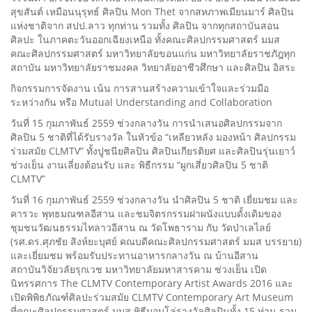
สุขสันต์ เหมือนนุรุทธ์ ศิลปิน Mon Thet จากสหภาพเมียนมาร์ ศิลปิน
แห่งชาติจาก สปป.ลาว ทุกท่าน รวมทั้ง ศิลปิน จากทุกสถาบันสอน
ศิลปะ ในภาคตะวันออกเฉียงเหนือ ทั้งคณะศิลปกรรมศาสตร์ มมส
คณะศิลปกรรมศาสตร์ มหาวิทยาลัยขอนแก่น มหาวิทยาลัยราชภัฎทุก
สถาบัน มหาวิทยาลัยราชมงคล วิทยาลัยอาชีวศึกษา และศิลปิน อิสระ
กิจกรรมการจัดงาน เน้น การสานสร้างความเข้าใจและร่วมมือ
ระหว่างกัน หรือ Mutual Understanding and Collaboration
วันที่ 15 กุมภาพันธ์ 2559 ช่วงกลางวัน การนำเสนอศิลปกรรมจาก
ศิลปิน 5 ชาติที่ได้รับรางวัล ในหัวข้อ “เหลียวหลัง มองหน้า ศิลปกรรม
ร่วมสมัย CLMTV” ทั้งปูชนียศิลปิน ศิลปินเกียรติยศ และศิลปินรุ่นเยาว์
ช่วงเย็น งานเลี่ยงต้อนรับ และ พิธีกรรม “ผูกเสี่ยวศิลปิน 5 ชาติ
CLMTV”
วันที่ 16 กุมภาพันธ์ 2559 ช่วงกลางวัน นำศิลปิน 5 ชาติ เยี่ยมชม และ
คารวะ พุทธมณฑลอีสาน และชมจิตรกรรมฝาผนังแบบดั้งเดิมของ
ชุมชนวัฒนธรรมไทลาวอีสาน ณ วัดโพธาราม กับ วัดป่าเลไลย์
(รศ.ดร.ศุภชัย สิงห์ยะบุศย์ คณบดีคณะศิลปกรรมศาสตร์ มมส บรรยาย)
และเยี่ยมชม พร้อมรับประทานอาหารกลางวัน ณ บ้านอีสาน
สถาบันวิจัยวลัยรุกเวช มหาวิทยาลัยมหาสารคาม ช่วงเย็น เปิด
นิทรรศการ The CLMTV Contemporary Artist Awards 2016 และ
เปิดพิพิธภัณฑ์ศิลปะร่วมสมัย CLMTV Contemporary Art Museum
ที่คณะศิลปกรรมศาสตร์ มมส พิธีมอบโล่รางวัลศิลปินทั้ง 15 ท่าน รวม