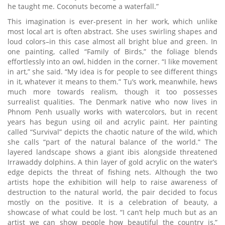
he taught me. Coconuts become a waterfall.”
This imagination is ever-present in her work, which unlike
most local art is often abstract. She uses swirling shapes and
loud colors–in this case almost all bright blue and green. In
one painting, called “Family of Birds,” the foliage blends
effortlessly into an owl, hidden in the corner. “I like movement
in art,” she said. “My idea is for people to see different things
in it, whatever it means to them.” Tu’s work, meanwhile, hews
much more towards realism, though it too possesses
surrealist qualities. The Denmark native who now lives in
Phnom Penh usually works with watercolors, but in recent
years has begun using oil and acrylic paint. Her painting
called “Survival” depicts the chaotic nature of the wild, which
she calls “part of the natural balance of the world.” The
layered landscape shows a giant ibis alongside threatened
Irrawaddy dolphins. A thin layer of gold acrylic on the water’s
edge depicts the threat of fishing nets. Although the two
artists hope the exhibition will help to raise awareness of
destruction to the natural world, the pair decided to focus
mostly on the positive. It is a celebration of beauty, a
showcase of what could be lost. “I can’t help much but as an
artist we can show people how beautiful the country is,”